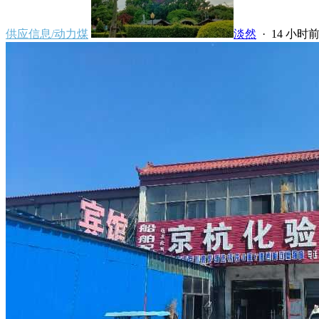
供应信息/动力煤
淡然
·
14 小时