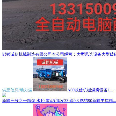
邯郸诚信机械制造有限公司本公司经营：大型风选设备大型破碎机 
供应信息/动力煤
A00诚信机械煤炭设备1...
·
新疆三分之一精煤 水10 灰4.5 挥发33 硫0.3 粘结90新疆主焦精...