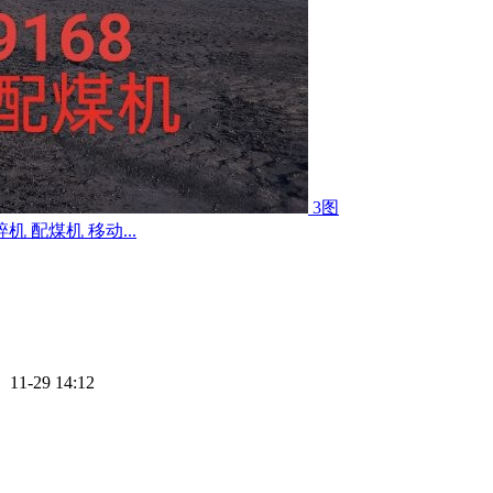
3图
配煤机 移动...
 11-29 14:12