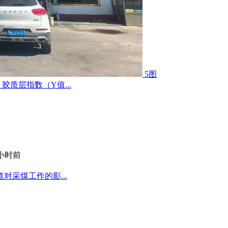
5图
质层指数（Y值...
 小时前
采煤工作的影...