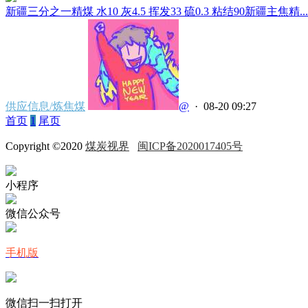
新疆三分之一精煤 水10 灰4.5 挥发33 硫0.3 粘结90新疆主焦精...
供应信息/炼焦煤
@
· 08-20 09:27
首页
1
尾页
Copyright ©2020
煤炭视界
闽ICP备2020017405号
小程序
微信公众号
手机版
微信扫一扫打开