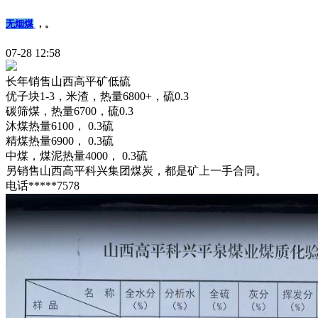
无烟煤
，。
07-28 12:58
长年销售山西高平矿低硫
优子块1-3，米渣，热量6800+，硫0.3
碳筛煤，热量6700，硫0.3
沐煤热量6100， 0.3硫
精煤热量6900， 0.3硫
中煤，煤泥热量4000， 0.3硫
另销售山西高平科兴集团煤炭，都是矿上一手合同。
电话*****7578